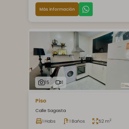
Más información
15
1
Piso
Calle Sagasta
2
1 Habs
1 Baños
52 m