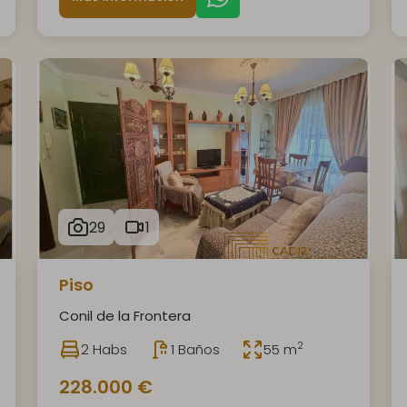
29
1
Piso
Conil de la Frontera
2
2 Habs
1 Baños
55 m
228.000 €