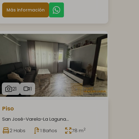
Más información
21
1
Piso
San José-Varela-La Laguna...
2
2 Habs
1 Baños
78 m