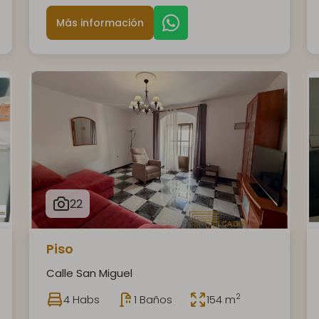
Más información
22
Piso
Calle San Miguel
2
4 Habs
1 Baños
154 m