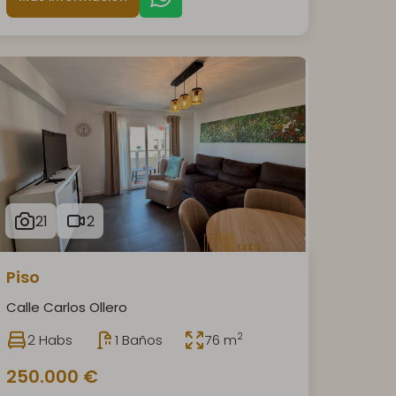
21
2
Piso
Calle Carlos Ollero
2
2 Habs
1 Baños
76 m
250.000 €