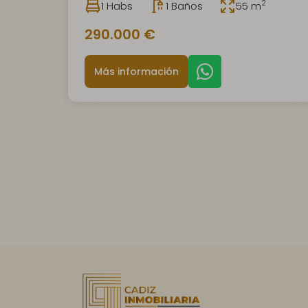
2
1 Habs
1 Baños
55 m
290.000 €
Más información