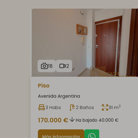
18
2
Piso
Avenida Argentina
2
3 Habs
2 Baños
91 m
170.000 €
Ha bajado 40.000 €
Más información