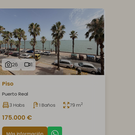
26
1
Piso
Puerto Real
2
3 Habs
1 Baños
79 m
175.000 €
Más información