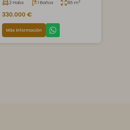
2
2 Habs
1 Baños
85 m
330.000 €
Más información