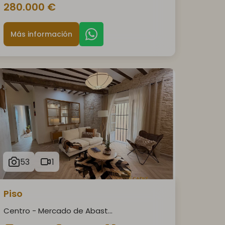
280.000 €
Más información
53
1
Piso
Centro - Mercado de Abast...