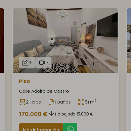
31
7
Piso
Calle Adolfo de Castro
2
2 Habs
1 Baños
81 m
170.000 €
Ha bajado 15.000 €
Más información