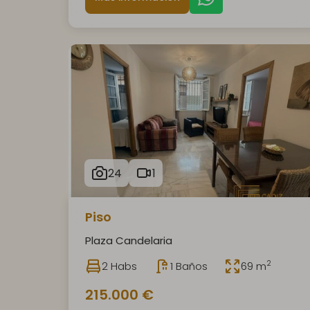
24
1
Piso
Plaza Candelaria
2
2 Habs
1 Baños
69 m
215.000 €