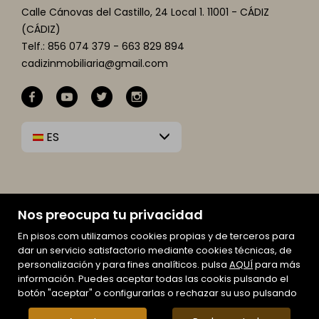
Calle Cánovas del Castillo, 24 Local 1. 11001 - CÁDIZ
(CÁDIZ)
Telf.: 856 074 379 - 663 829 894
cadizinmobiliaria@gmail.com
ES
Nos preocupa tu privacidad
En pisos.com utilizamos cookies propias y de terceros para
dar un servicio satisfactorio mediante cookies técnicas, de
personalización y para fines analíticos. pulsa
AQUÍ
para más
información. Puedes aceptar todas las cookis pulsando el
Mapa Web
botón "aceptar" o configurarlas o rechazar su uso pulsando
Aviso legal
Favoritos