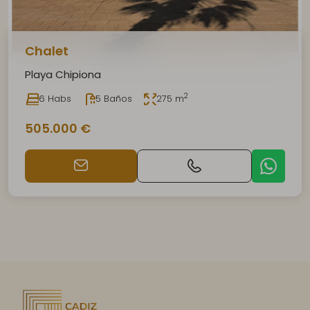
Chalet
Playa Chipiona
2
6 Habs
5 Baños
275 m
505.000 €